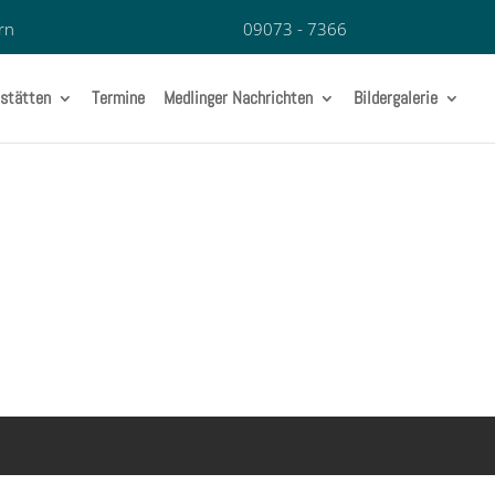
rn
09073 - 7366
stätten
Termine
Medlinger Nachrichten
Bildergalerie